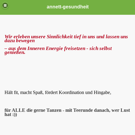
annett-gesundheit
z - Bewegung - Meditation
Wir erleben unsere Sinnlichkeit tief in uns und lassen uns
dazu bewegen
ENTANZ
– aus dem Inneren Energie freisetzen - sich selbst
genießen.
tes Körpertraining
rbeit
Hält fit, macht Spaß, fördert Koordination und Hingabe,
für ALLE die gerne Tanzen - mit Teerunde danach, wer Lust
hat :
))