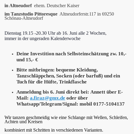
in Altneudorf
ehem. Deutscher Kaiser
im Tanzstudio Pittoresque
Altneudorferstr.117 in 69250
Schönau-Altneudorf
Dienstag 19.15 -20.30 Uhr ab 16. Juni alle 2 Wochen,
immer in der ungeraden Kalenderwoche
Deine Investition
nach Selbsteinschätzung
zw. 10,-
und 15,- €
Bitte mitbringen:
bequeme Kleidung,
Tanzschläppchen, Socken (oder barfuß) und ein
Tuch für die Hüfte, Trinkflasche
Anmeldung bis
6
. Juni direkt bei:
Annett über E-
Mail:
a.firaz@gmx.de
oder über
Whatsapp/Telegram/Signal: mobil 0177-5104137
Wir tanzen geschmeidig wie eine Schlange mit Wellen, Schleifen,
Achten und Kreisen
kombiniert mit Schritten in verschiedenen Varianten.